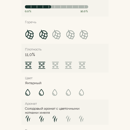
0,0%
10,0%
Горечь
Плотность
11,0%
Цвет
Янтарный
Аромат
Солодовый аромат с цветочными
нотками хмеля