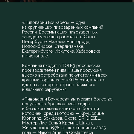
«Пивоварни Бочкарев» — одна
из крупнейших пивоваренных компаний
России. Восемь наших пивоваренных
заводов успешно работают в Санкт-
Петербурге, Нижнем Новгороде,
Новосибирске, Стерлитамаке,
Екатеринбурге, Иркутске, Хабаровске
и Чистополе.
Компания входит в ТОП-3 российских
производителей пива. Наша продукция
высоко востребована покупателями всех
крупных торговых сетей России, а также
идет на экспорт в страны ближнего
и дальнего зарубежья.
«Пивоварни Бочкарев» выпускают более 20
популярных брендов пива, сидра
и безалкогольных напитков с богатой
историей, среди которых — Крушовице
Kronprinz, Бочкарев, Охота, DR. DIESEL,
Мистер Лис, Белый Кремль, Шихан,
Жигулевское 1978, а также новинки 2025
года — Maison Arne, La Costa fresca