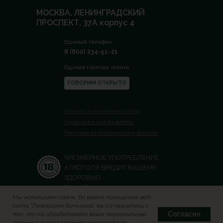
МОСКВА, ЛЕНИНГРАДСКИЙ
ПРОСПЕКТ, 37А корпус 4
Единый телефон
8 (800) 234-51-21
Единая горячая линия
ГОВОРИМ ОТКРЫТО
Условия использования сайта
Сведения о сookies-файлах
Политика по персональным данным
ЧРЕЗМЕРНОЕ УПОТРЕБЛЕНИЕ
АЛКОГОЛЯ ВРЕДИТ ВАШЕМУ
ЗДОРОВЬЮ
Просьба не делиться контентом
данного сайта с лицами,
Мы используем cookie. Во время посещения веб-
сайта "Пивоварни Бочкарев" вы соглашаетесь с
не достигшими совершеннолетнего
Согласен
тем, что мы обрабатываем ваши персональные
возраста
данные с использованием метрических