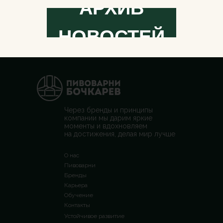
АРХИВ
НОВОСТЕЙ
Через бренды и принципы
компании мы дарим яркие
моменты и вдохновляем
на достижения, делая мир лучше
О нас
Пивоварни
Бренды
Карьера
Обучение
Контакты
Устойчивое развитие