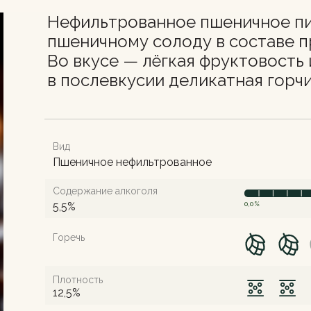
Нефильтрованное пшеничное пи
пшеничному солоду в составе п
Во вкусе — лёгкая фруктовость 
в послевкусии деликатная горчи
Вид
Пшеничное нефильтрованное
Содержание алкоголя
5,5%
0,0%
Горечь
Плотность
12,5%