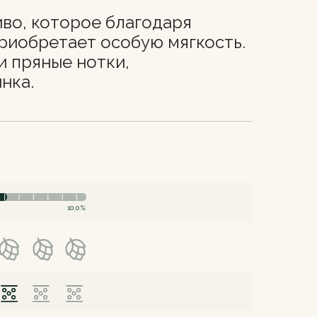
во, которое благодаря
риобретает особую мягкость.
и пряные нотки,
нка.
10,0%