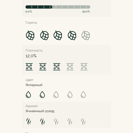
0,0%
10,0%
Горечь
Плотность
12,0%
Цвет
Янтарный
Аромат
Ячменный солод