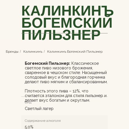
КАЛИНКИНЪ
БОГЕМСКИЙ
ПИЛЬЗНЕР
Бренды
/
Калинкинъ
/
Калинкинъ Богемский Пильзнер
Богемский Пильзнер:
Классическое
светлое пиво низового брожения,
сваренное в чешском стиле. Насыщенный
солодовый вкус и благородная горчинка
делают пиво мягким и сбалансированным.
Плотность этого пива – 12%, что
считается эталоном для стиля пильзнер и
делает вкус богатым и округлым.
Вид
Светлый лагер
Содержание алкоголя
5,0%