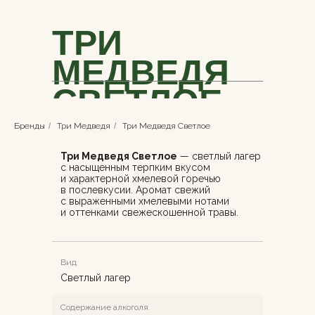
ТРИ
МЕДВЕДЯ
СВЕТЛОЕ
Бренды
/
Три Медведя
/
Три Медведя Светлое
Три Медведя Светлое
— светлый лагер
с насыщенным терпким вкусом
и характерной хмелевой горечью
в послевкусии. Аромат свежий
с выраженными хмелевыми нотами
и оттенками свежескошенной травы.
Вид
Светлый лагер
Содержание алкоголя