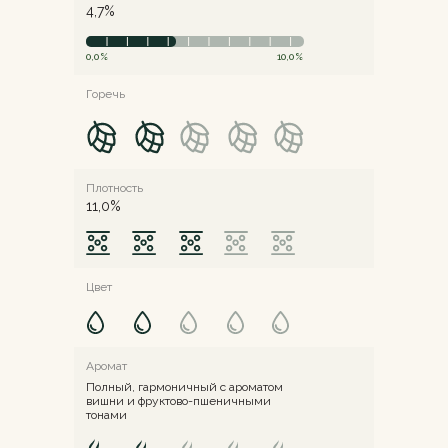
4,7%
0,0%
10,0%
Горечь
Плотность
11,0%
Цвет
Аромат
Полный, гармоничный с ароматом
вишни и фруктово-пшеничными
тонами