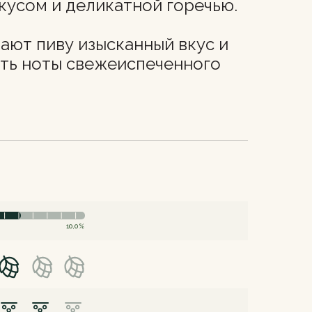
кусом и деликатной горечью.
ают пиву изысканный вкус и
ить ноты свежеиспеченного
10,0%