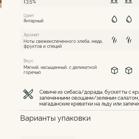
13,5%
Цвет
Янтарный
Аромат
Ноты свежеиспеченного хлеба, меда,
фруктов и специй
Вкус
Мягкий, насыщенный, с деликатной
горечью
Cевиче из сибаса/дорады, бускетты с к
запеченными овощами/зеленым салатом,
магаданские креветки на льду или запеч
Варианты упаковки